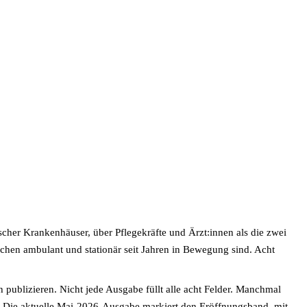
cher Krankenhäuser, über Pflegekräfte und Ärzt:innen als die zwei
schen ambulant und stationär seit Jahren in Bewegung sind. Acht
 publizieren. Nicht jede Ausgabe füllt alle acht Felder. Manchmal
 Die aktuelle
Mai-2026-Ausgabe
markiert den Eröffnungsband, mit