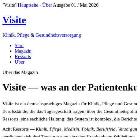
[Visite]
Hauptseite
·
Über
Ausgabe 01 / Mai 2026
Visite
Klinik, Pflege & Gesundheitsversorgung
Start
Magazin
Ressorts
Über
Über das Magazin
Visite — was an der Patientenk
Visite
ist ein deutschsprachiges Magazin für Klinik, Pflege und Gesun
Berufsstände, die das Tagesgeschäft tragen, über die Gesundheitspoli
Ressorts, eine sachliche Haltung: das System ist komplex, die Berichters
Acht Ressorts —
Klinik
,
Pflege
,
Medizin
,
Politik
,
Berufsfeld
,
Versorgu
verdichten sich drei Texte um eine einzelne Krankenhaus-Schließun