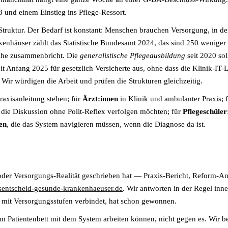
und einem Einstieg ins Pflege-Ressort.
d Struktur. Der Bedarf ist konstant: Menschen brauchen Versorgung, in
kenhäuser zählt das Statistische Bundesamt 2024, das sind 250 weniger
äche zusammenbricht. Die
generalistische Pflegeausbildung
seit 2020 so
eit Anfang 2025 für gesetzlich Versicherte aus, ohne dass die Klinik-I
 Wir würdigen die Arbeit und prüfen die Strukturen gleichzeitig.
raxisanleitung stehen; für
Ärzt:innen
in Klinik und ambulanter Praxis; 
e die Diskussion ohne Polit-Reflex verfolgen möchten; für
Pflegeschüle
en
, die das System navigieren müssen, wenn die Diagnose da ist.
 oder Versorgungs-Realität geschrieben hat — Praxis-Bericht, Reform-An
sentscheid-gesunde-krankenhaeuser.de
. Wir antworten in der Regel inne
 mit Versorgungsstufen verbindet, hat schon gewonnen.
am Patientenbett mit dem System arbeiten können, nicht gegen es. Wir b