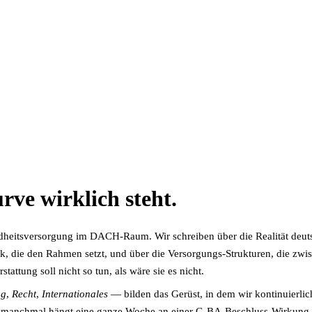
urve
wirklich steht
.
dheitsversorgung im DACH-Raum. Wir schreiben über die Realität deuts
tik, die den Rahmen setzt, und über die Versorgungs-Strukturen, die zwi
tattung soll nicht so tun, als wäre sie es nicht.
ng
,
Recht
,
Internationales
— bilden das Gerüst, in dem wir kontinuierlich
g, manchmal hängt eine ganze Woche an einer G-BA-Beschluss-Wirkung.