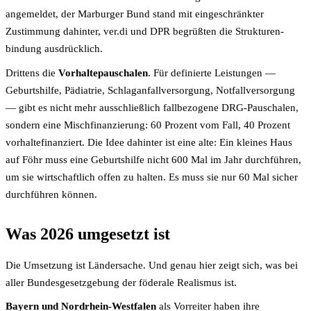
angemeldet, der Marburger Bund stand mit eingeschränkter
Zustimmung dahinter, ver.di und DPR begrüßten die Strukturen­
bindung ausdrücklich.
Drittens die
Vorhaltepauschalen
. Für definierte Leistungen —
Geburtshilfe, Pädiatrie, Schlaganfall­versorgung, Notfall­versorgung
— gibt es nicht mehr ausschließlich fall­bezogene DRG-Pauschalen,
sondern eine Mischfinanzierung: 60 Prozent vom Fall, 40 Prozent
vorhaltefinanziert. Die Idee dahinter ist eine alte: Ein kleines Haus
auf Föhr muss eine Geburts­hilfe nicht 600 Mal im Jahr durchführen,
um sie wirtschaftlich offen zu halten. Es muss sie nur 60 Mal sicher
durchführen können.
Was 2026 umgesetzt ist
Die Umsetzung ist Länder­sache. Und genau hier zeigt sich, was bei
aller Bundes­gesetzgebung der föderale Realismus ist.
Bayern und Nordrhein-Westfalen
als Vorreiter haben ihre