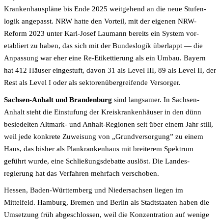
Krankenhaus­pläne bis Ende 2025 weitgehend an die neue Stufen­
logik angepasst. NRW hatte den Vorteil, mit der eigenen NRW-
Reform 2023 unter Karl-Josef Laumann bereits ein System vor­
etabliert zu haben, das sich mit der Bundes­logik überlappt — die
Anpassung war eher eine Re-Etikettierung als ein Umbau. Bayern
hat 412 Häuser eingestuft, davon 31 als Level III, 89 als Level II, der
Rest als Level I oder als sektoren­übergreifende Versorger.
Sachsen-Anhalt und Brandenburg
sind langsamer. In Sachsen-
Anhalt steht die Einstufung der Kreis­krankenhäuser in den dünn
besiedelten Altmark- und Anhalt-Regionen seit über einem Jahr still,
weil jede konkrete Zuweisung von „Grundversorgung” zu einem
Haus, das bisher als Plan­krankenhaus mit breiterem Spektrum
geführt wurde, eine Schließungs­debatte auslöst. Die Landes­
regierung hat das Verfahren mehrfach verschoben.
Hessen, Baden-Württemberg und Niedersachsen liegen im
Mittelfeld. Hamburg, Bremen und Berlin als Stadtstaaten haben die
Umsetzung früh abgeschlossen, weil die Konzentration auf wenige