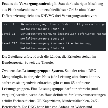
Erstens die
Versorgungsstufen­logik
. Statt der bisherigen Mischung
aus Plan­krankenhäusern unterschiedlichster Größe ohne klare
Differenzierung sieht das KHVVG drei Versorgungs­stufen vor:
Level I    Grundversorgung (Innere Medizin, Allgemeinchirurgie
           Notfallversorgung Stufe 1)
Level II   Schwerpunktversorgung (zusätzlich definierte Fachab
           Notfallversorgung Stufe 2)
Level III  Maximalversorgung (universitäre Anbindung,
           Notfallversorgung Stufe 3)
Die Zuteilung erfolgt durch die Länder, die Kriterien stehen im
Bundesgesetz. Soweit die Theorie.
Zweitens das
Leistungsgruppen-System
. Statt der reinen DRG-
Mengen­logik, in der jedes Haus jede Leistung abrechnen konnte,
sofern es sie irgendwie erbrachte, gibt es nun 65 definierte
Leistungs­gruppen. Eine Leistungs­gruppe darf nur erbracht (und
vergütet) werden, wenn das Haus definierte Struktur­voraussetzungen
erfüllt: Facharzt­dichte, OP-Kapazitäten, Mindest­fallzahlen, 24/7-
Bereitschaft. Die DKG hatte hier von Anfang an Widerstand