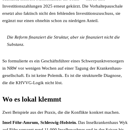
Investitions­zahlungen 2025 erneut gekürzt. Die Vorhalte­pauschale
ersetzt also faktisch nicht den fehlenden Investitions­zuschuss, sie
ergänzt nur einen ohnehin schon zu niedrigen Anteil.
Die Reform finanziert die Struktur, aber sie finanziert nicht die
Substanz.
So formulierte es ein Geschäfts­führer eines Schwerpunkt­versorgers
in NRW vor wenigen Wochen auf einer Tagung der Krankenhaus­
gesellschaft. Es ist keine Polemik. Es ist die strukturelle Diagnose,
die die KHVVG-Logik nicht löst.
Wo es lokal klemmt
Zwei Beispiele aus der Praxis, die die Konflikte konkret machen.
Insel Föhr-Amrum, Schleswig-Holstein.
Das Inselkranken­haus Wyk
auf Föhr versorgt rund 11.000 Inselbewohner und in der Saison bis