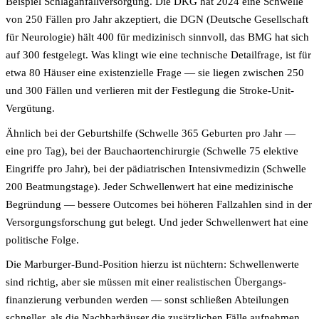
Beispiel Schlaganfall­versorgung. Die DKG hat 2024 eine Schwelle
von 250 Fällen pro Jahr akzeptiert, die DGN (Deutsche Gesellschaft
für Neurologie) hält 400 für medizinisch sinnvoll, das BMG hat sich
auf 300 festgelegt. Was klingt wie eine technische Detailfrage, ist für
etwa 80 Häuser eine existenzielle Frage — sie liegen zwischen 250
und 300 Fällen und verlieren mit der Festlegung die Stroke-Unit-
Vergütung.
Ähnlich bei der Geburts­hilfe (Schwelle 365 Geburten pro Jahr —
eine pro Tag), bei der Bauch­aorten­chirurgie (Schwelle 75 elektive
Eingriffe pro Jahr), bei der pädiatrischen Intensiv­medizin (Schwelle
200 Beatmungs­tage). Jeder Schwellenwert hat eine medizinische
Begründung — bessere Outcomes bei höheren Fallzahlen sind in der
Versorgungs­forschung gut belegt. Und jeder Schwellenwert hat eine
politische Folge.
Die Marburger-Bund-Position hierzu ist nüchtern: Schwellen­werte
sind richtig, aber sie müssen mit einer realistischen Übergangs­
finanzierung verbunden werden — sonst schließen Abteilungen
schneller, als die Nachbar­häuser die zusätzlichen Fälle aufnehmen