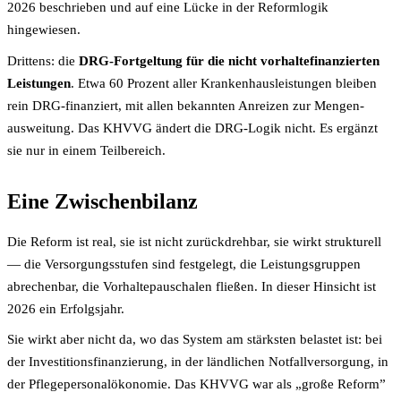
2026 beschrieben und auf eine Lücke in der Reform­logik
hingewiesen.
Drittens: die
DRG-Fortgeltung für die nicht vorhalte­finanzierten
Leistungen
. Etwa 60 Prozent aller Krankenhaus­leistungen bleiben
rein DRG-finanziert, mit allen bekannten Anreizen zur Mengen­
ausweitung. Das KHVVG ändert die DRG-Logik nicht. Es ergänzt
sie nur in einem Teilbereich.
Eine Zwischen­bilanz
Die Reform ist real, sie ist nicht zurück­drehbar, sie wirkt strukturell
— die Versorgungs­stufen sind festgelegt, die Leistungs­gruppen
abrechenbar, die Vorhalte­pauschalen fließen. In dieser Hinsicht ist
2026 ein Erfolgs­jahr.
Sie wirkt aber nicht da, wo das System am stärksten belastet ist: bei
der Investitions­finanzierung, in der ländlichen Notfall­versorgung, in
der Pflegepersonal­ökonomie. Das KHVVG war als „große Reform”