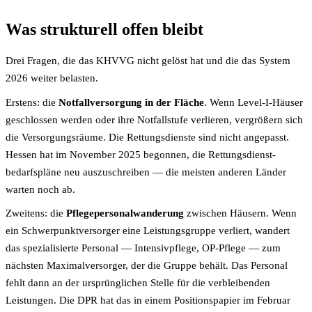
Was strukturell offen bleibt
Drei Fragen, die das KHVVG nicht gelöst hat und die das System
2026 weiter belasten.
Erstens: die
Notfall­versorgung in der Fläche
. Wenn Level-I-Häuser
geschlossen werden oder ihre Notfall­stufe verlieren, vergrößern sich
die Versorgungs­räume. Die Rettungs­dienste sind nicht angepasst.
Hessen hat im November 2025 begonnen, die Rettungs­dienst­
bedarfs­pläne neu auszuschreiben — die meisten anderen Länder
warten noch ab.
Zweitens: die
Pflegepersonal­wanderung
zwischen Häusern. Wenn
ein Schwerpunkt­versorger eine Leistungs­gruppe verliert, wandert
das spezialisierte Personal — Intensiv­pflege, OP-Pflege — zum
nächsten Maximal­versorger, der die Gruppe behält. Das Personal
fehlt dann an der ursprünglichen Stelle für die verbleibenden
Leistungen. Die DPR hat das in einem Positions­papier im Februar