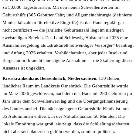
zu 50.000 Tagestouristen. Mit den neuen Schwellen­werten für
Geburts­hilfe (365 Geburten/Jahr) und Allgemein­chirurgie (definierte
Mindest­fallzahlen für elektive Eingriffe) ist das Haus regulär gar
nicht zertifiziert — die jährliche Geburten­zahl liegt im niedrigen
zwei­stelligen Bereich. Das Land Schleswig-Holstein hat 2025 eine
Ausnahme­regelung als „strukturell notwendiger Versorger” beantragt
und Anfang 2026 erhalten. Vorbild­charakter, aber jeder Insel- und
Berg­standort braucht eine eigene Ausnahme — die Skalierung dieses
Ansatzes ist ungeklärt.
Kreis­krankenhaus Bersenbrück, Niedersachsen.
130 Betten,
ländlicher Raum im Landkreis Osnabrück. Die Geburts­hilfe wurde
im März 2026 geschlossen, nachdem das Haus mit 280 Geburten pro
Jahr unter dem Schwellen­wert lag und die Übergangs­finanzierung
des Landes auslief. Die nächstgelegene Geburtshilfe-Klinik ist nun
35 Auto­minuten entfernt, in der Notfall­situation 50 Minuten. Die
lokale Empörung war groß; sie zeigt, dass die Schließungs­debatten
nicht abstrakt-planerisch geführt werden, sondern politisch.