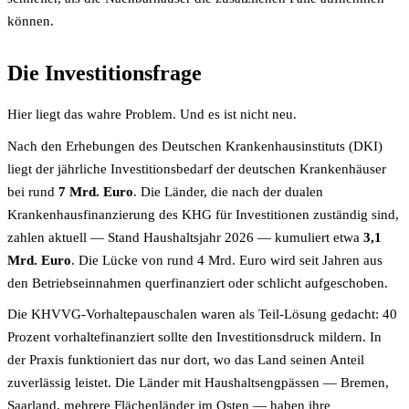
können.
Die Investitions­frage
Hier liegt das wahre Problem. Und es ist nicht neu.
Nach den Erhebungen des Deutschen Krankenhaus­instituts (DKI)
liegt der jährliche Investitions­bedarf der deutschen Krankenhäuser
bei rund
7 Mrd. Euro
. Die Länder, die nach der dualen
Krankenhaus­finanzierung des KHG für Investitionen zuständig sind,
zahlen aktuell — Stand Haushaltsjahr 2026 — kumuliert etwa
3,1
Mrd. Euro
. Die Lücke von rund 4 Mrd. Euro wird seit Jahren aus
den Betriebs­einnahmen quer­finanziert oder schlicht aufgeschoben.
Die KHVVG-Vorhalte­pauschalen waren als Teil-Lösung gedacht: 40
Prozent vorhaltefinanziert sollte den Investitions­druck mildern. In
der Praxis funktioniert das nur dort, wo das Land seinen Anteil
zuverlässig leistet. Die Länder mit Haushalts­engpässen — Bremen,
Saarland, mehrere Flächen­länder im Osten — haben ihre